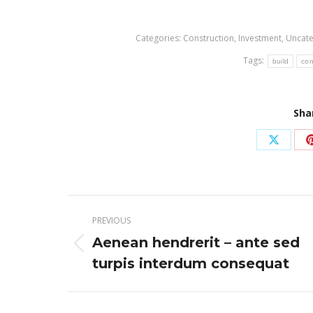
Categories:
Construction
,
Investment
,
Uncate
Tags:
build
con
Sha
Share
on
X
Post
PREVIOUS
navigation
Aenean hendrerit – ante sed
Previous
turpis interdum consequat
post: