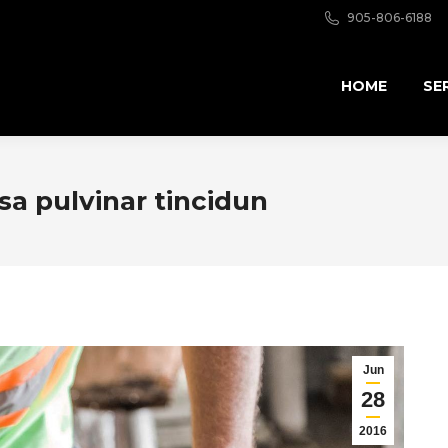
905-806-6188
HOME
SE
sa pulvinar tincidun
Jun
28
2016