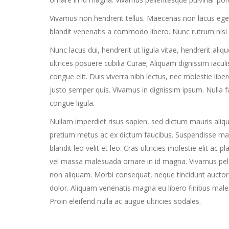
Vivamus non hendrerit tellus. Maecenas non lacus eget s
blandit venenatis a commodo libero. Nunc rutrum nisi
Nunc lacus dui, hendrerit ut ligula vitae, hendrerit aliq
ultrices posuere cubilia Curae; Aliquam dignissim iaculis 
congue elit. Duis viverra nibh lectus, nec molestie libero
justo semper quis. Vivamus in dignissim ipsum. Nulla fa
congue ligula.
Nullam imperdiet risus sapien, sed dictum mauris aliqu
pretium metus ac ex dictum faucibus. Suspendisse malesu
blandit leo velit et leo. Cras ultricies molestie elit ac 
vel massa malesuada ornare in id magna. Vivamus pel
non aliquam. Morbi consequat, neque tincidunt auctor m
dolor. Aliquam venenatis magna eu libero finibus mal
Proin eleifend nulla ac augue ultricies sodales.