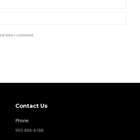
ext time I comment.
Contact Us
Phone:
905-806-6188