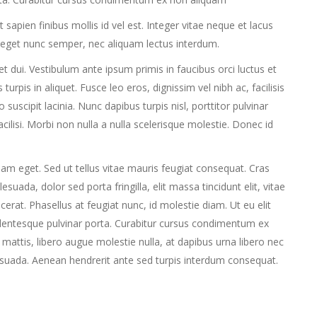
apien finibus mollis id vel est. Integer vitae neque et lacus
 eget nunc semper, nec aliquam lectus interdum.
uet dui. Vestibulum ante ipsum primis in faucibus orci luctus et
turpis in aliquet. Fusce leo eros, dignissim vel nibh ac, facilisis
 suscipit lacinia. Nunc dapibus turpis nisl, porttitor pulvinar
cilisi. Morbi non nulla a nulla scelerisque molestie. Donec id
am eget. Sed ut tellus vitae mauris feugiat consequat. Cras
ada, dolor sed porta fringilla, elit massa tincidunt elit, vitae
placerat. Phasellus at feugiat nunc, id molestie diam. Ut eu elit
lentesque pulvinar porta. Curabitur cursus condimentum ex
attis, libero augue molestie nulla, at dapibus urna libero nec
esuada. Aenean hendrerit ante sed turpis interdum consequat.