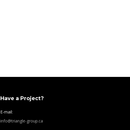
Have a Project?
E-mail:
info@triangle-group.ca