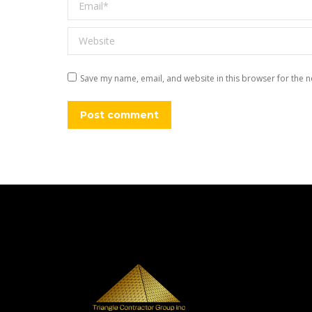
Email *
Website
Save my name, email, and website in this browser for the n
Post comment