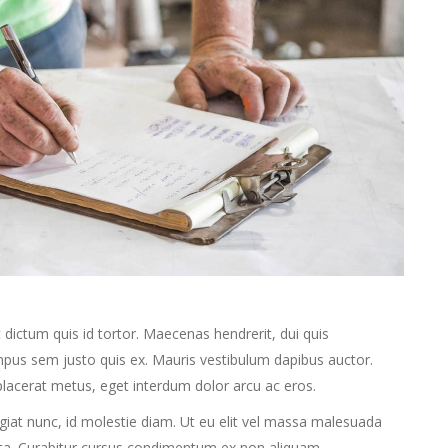
dictum quis id tortor. Maecenas hendrerit, dui quis
mpus sem justo quis ex. Mauris vestibulum dapibus auctor.
 placerat metus, eget interdum dolor arcu ac eros.
eugiat nunc, id molestie diam. Ut eu elit vel massa malesuada
rta. Curabitur cursus condimentum ex non aliquam