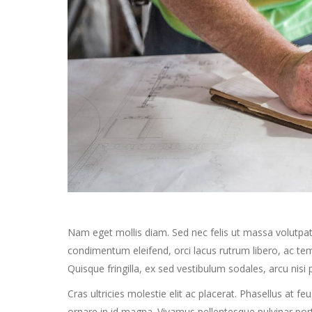
Nam eget mollis diam. Sed nec felis ut massa volutpat 
condimentum eleifend, orci lacus rutrum libero, ac te
Quisque fringilla, ex sed vestibulum sodales, arcu nisi
Cras ultricies molestie elit ac placerat. Phasellus at f
ornare in id magna. Vivamus pellentesque pulvinar po